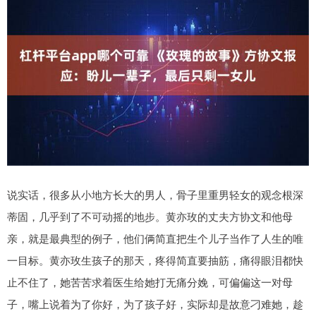
说实话，很多从小地方长大的男人，骨子里重男轻女的观念根深
蒂固，几乎到了不可动摇的地步。黄亦玫的丈夫方协文和他母
亲，就是最典型的例子，他们俩简直把生个儿子当作了人生的唯
一目标。黄亦玫生孩子的那天，疼得简直要抽筋，痛得眼泪都快
止不住了，她苦苦求着医生给她打无痛分娩，可偏偏这一对母
子，嘴上说着为了你好，为了孩子好，实际却是故意刁难她，趁