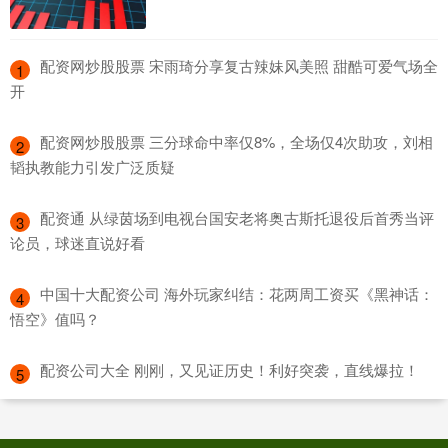
​配资网炒股股票 宋雨琦分享复古辣妹风美照 甜酷可爱气场全
1
开
​配资网炒股股票 三分球命中率仅8%，全场仅4次助攻，刘相
2
韬执教能力引发广泛质疑
​配资通 从绿茵场到电视台国安老将奥古斯托退役后首秀当评
3
论员，球迷直说好看
​中国十大配资公司 海外玩家纠结：花两周工资买《黑神话：
4
悟空》值吗？
​配资公司大全 刚刚，又见证历史！利好突袭，直线爆拉！
5