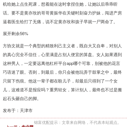
机给她上点生死课，想着能在这时拿捏住她，让她以后乖乖听
话。要不是黄亦玫的哥哥黄振华在关键时刻奋力护妹，闯进产房
逼着医生给打了无痛，说不定黄亦玫和孩子早就一尸两命了。
展开剩余56%
方协文就是一个典型的精致利己主义者，既自大又自卑，对别人
的真心完全不信任，心里满是占别人便宜的算盘。女人如果遇到
这种男人，一定要远离他杠杆平台app哪个可靠，别被他的花言
巧语迷了眼。否则，到最后，你只会被他玩弄于鼓掌之中，最终
只留下伤痕。他这一辈子都在盼儿子，却最后只得到了一个女
儿，这难道不是报应吗？重男轻女，算计别人，最终也不过是搬
起石头砸自己的脚。
发布于：天津市
锦富优配提示：文章来自网络，不代表本站观点。
上一篇：
专业网