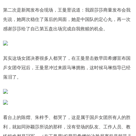
第二次是新闻发布会现场，王曼昱说道：我跟莎莎商量发布会我
先说，她两次稳住了落后的局面，她是中国队的定心丸，再一次
感谢莎莎给了自己第五盘出场完成自我救赎的机会。
其实这场女团决赛很多人都哭了，在王曼昱击败早田希娜宣布国
乒女团夺冠后，王曼昱冲过来跟马琳拥抱，这时候马琳指导已经
落泪了。
看台上的陈熠、朱梓予、都哭了，这是属于国乒女团所有人的胜
利，就如同孙颖莎所说的那样，没有登场的队友、工作人员、教
练组也都是冠军。（在王曼昱VS早田希娜的决胜局赛前是韩菲儿