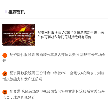
推荐资讯
配资网炒股股票 AC米兰冬窗急需新中锋，米
兰体育解析S·希门尼斯拒绝所有报价
​配资网炒股股票 宋雨琦分享复古辣妹风美照 甜酷可爱气场全
1
开
​配资网炒股股票 三分球命中率仅8%，全场仅4次助攻，刘相
2
韬执教能力引发广泛质疑
​配资通 从绿茵场到电视台国安老将奥古斯托退役后首秀当评
3
论员，球迷直说好看