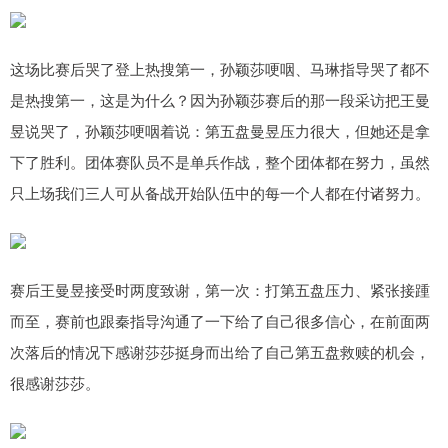
这场比赛后哭了登上热搜第一，孙颖莎哽咽、马琳指导哭了都不
是热搜第一，这是为什么？因为孙颖莎赛后的那一段采访把王曼
昱说哭了，孙颖莎哽咽着说：第五盘曼昱压力很大，但她还是拿
下了胜利。团体赛队员不是单兵作战，整个团体都在努力，虽然
只上场我们三人可从备战开始队伍中的每一个人都在付诸努力。
赛后王曼昱接受时两度致谢，第一次：打第五盘压力、紧张接踵
而至，赛前也跟秦指导沟通了一下给了自己很多信心，在前面两
次落后的情况下感谢莎莎挺身而出给了自己第五盘救赎的机会，
很感谢莎莎。