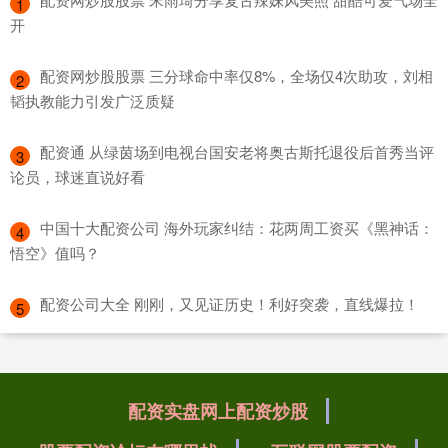
1
开
​配资网炒股股票 三分球命中率仅8%，全场仅4次助攻，刘相
2
韬执教能力引发广泛质疑
​配资通 从绿茵场到电视台国安老将奥古斯托退役后首秀当评
3
论员，球迷直说好看
​中国十大配资公司 海外玩家纠结：花两周工资买《黑神话：
4
悟空》值吗？
​配资公司大全 刚刚，又见证历史！利好突袭，直线爆拉！
5
配资实盘网上配资炒股