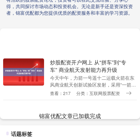
得，共同探讨市场动态和投资机会。无论是新手还是资深投资
者，锦富优配都为您提供优质的配资服务和丰富的学习资源。
炒股配资开户网上 从“拼车”到“专
车” 商业航天发射能力再升级
今天中午，力箭一号遥十二运载火箭在东
风商业航天创新试验区发射，采用“一箭8
星”的方式，将8颗卫星精准送入预定轨
查看：217
分类：互联网股票配资
道。这次发射与以往有何不同？ 一箭八
星“专车”发射....
锦富优配文章已加载完成
话题标签