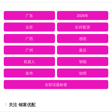
广东
2026年
去世
杠杆配资
广西
感觉
广州
最后
机器人
智能
发布
知情
全部话题标签
关注 锦富优配