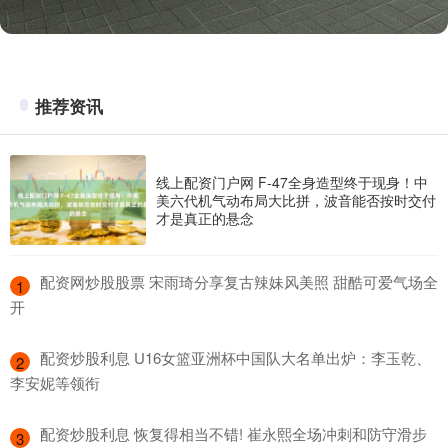
推荐资讯
线上配资门户网 F-47全身造型终于现身！中
美六代机气动布局大比拼，波音能否按时交付
才是真正的悬念
​配资网炒股股票 宋雨琦分享复古辣妹风美照 甜酷可爱气场全
1
开
​配资炒股利息 U16女篮亚洲杯中国队大名单出炉：李玉乾、
2
李安妮等领衔
​配资炒股利息 恢复得相当不错! 崔永熙全场冲刺和防守滑步
3