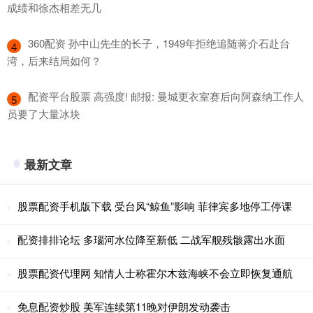
成绩和徐杰相差无几
​360配资 孙中山先生的长子，1949年拒绝追随蒋介石赴台
4
湾，后来结局如何？
​配资平台股票 高强度! 邮报: 曼城更衣室赛后向阿森纳工作人
5
员要了大量冰块
最新文章
股票配资手机版下载 受台风“鲸鱼”影响 菲律宾多地停工停课
配资排排论坛 多瑙河水位降至新低 二战军舰残骸露出水面
股票配资代理网 知情人士称霍尔木兹海峡不会立即恢复通航
免息配资炒股 美军连续第11晚对伊朗发动袭击