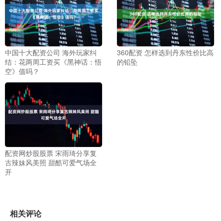
中国十大配资公司 海外玩家纠
360配资 怎样选到丹东性价比高
结：花两周工资买《黑神话：悟
的铅坠
空》值吗？
配资网炒股股票 宋雨琦分享复
古辣妹风美照 甜酷可爱气场全
开
相关评论