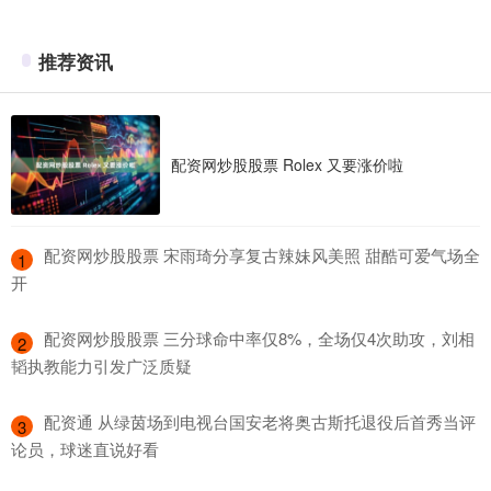
推荐资讯
配资网炒股股票 Rolex 又要涨价啦
​配资网炒股股票 宋雨琦分享复古辣妹风美照 甜酷可爱气场全
1
开
​配资网炒股股票 三分球命中率仅8%，全场仅4次助攻，刘相
2
韬执教能力引发广泛质疑
​配资通 从绿茵场到电视台国安老将奥古斯托退役后首秀当评
3
论员，球迷直说好看