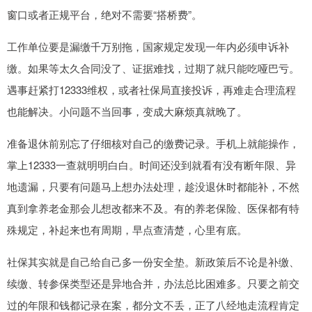
窗口或者正规平台，绝对不需要“搭桥费”。
工作单位要是漏缴千万别拖，国家规定发现一年内必须申诉补
缴。如果等太久合同没了、证据难找，过期了就只能吃哑巴亏。
遇事赶紧打12333维权，或者社保局直接投诉，再难走合理流程
也能解决。小问题不当回事，变成大麻烦真就晚了。
准备退休前别忘了仔细核对自己的缴费记录。手机上就能操作，
掌上12333一查就明明白白。时间还没到就看有没有断年限、异
地遗漏，只要有问题马上想办法处理，趁没退休时都能补，不然
真到拿养老金那会儿想改都来不及。有的养老保险、医保都有特
殊规定，补起来也有周期，早点查清楚，心里有底。
社保其实就是自己给自己多一份安全垫。新政策后不论是补缴、
续缴、转参保类型还是异地合并，办法总比困难多。只要之前交
过的年限和钱都记录在案，都分文不丢，正了八经地走流程肯定