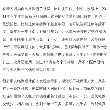
有些人因为自己原因断了社保，比如换工作、创业，没续上。20
11年下半年之后新入社保的，这种情况普通补缴比较难，但也不
是没招数。比如退休年龄到了差点年限，咱可以选择退休年龄不
变，每年补一年社保，补够15年为止。这部分会按规定交点滞纳
金，但年限够了后养老金一个不少。还有些人身体好，又能继续
上班，可以延迟退休，最多推迟3年，把社保年限补齐，退休金照
样领，医保啥都不会断。医保断了也没关系，只要3个月内把断的
补上，次月还管用。超过3个月会有个等待期，用不了医保报销，
不过个人账户的钱还可以正常用。
很多朋友临到退休前才发现差得多，感觉职工社保压力大，其实
有另一条路可选，就是转城乡居民社保。这时候，前面交的职工
社保年限和个人账户的钱都跟着转过去，不会少一分。居民社保
交钱少，档次自由，少则一年一百多，多可以六千多。到时候真