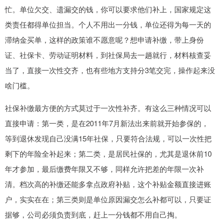
忙。单位欠交、遗漏交的钱，你可以要求他们补上，国家规定这
类责任都得单位担当。个人不用出一分钱，单位还得为每一天的
滞纳金买单，这样的政策谁不愿意呢？想申请补缴，带上身份
证、社保卡、劳动证明材料，到社保局去一趟就行，材料核查妥
当了，直接一次性交齐，也有些地方支持分3笔交完，操作起来没
啥门槛。
社保补缴最方便的方式莫过于一次性补齐。有这么三种情况可以
直接申请：第一类，是在2011年7月新法出来前就开始参保的，
等到退休发现自己没满15年社保，只要符合法规，可以一次性把
剩下的年险全补起来；第二类，是居民社保的，尤其是退休前10
年才参加，最后缴费年限又不够，同样允许把差的年限一次补
清。档次高的补缴还能多拿点政府补贴，这个补贴金额直接进账
户，实实在在；第三类则是单位原因漏交怎么补都可以，只要证
据够，公司必须负责到底，赶上一分钱都不用自己掏。