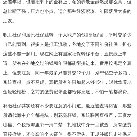
还差年限，也能把剩下的全补上，领的养老金虽然没那么高，但
总比断了强，压力也小点。适合那种经济紧凑、年限落后太多的
朋友。
职工社保和居民社保跳转，个人账户的钱都能保留，平时交多少
自己能看到。很多人是打工流动，各地交了不同年份社保，担心
这些不能一起用。现在网上有国家社保转移平台，直接线上申
请，所有在外地交过的钱和年限都能衔接进来。费用按规定全算
上。但要注意，同一年最多只能算交12个月，别想钻空子多领，
系统查得一点不马虎。真把所有年限加起来够15年，退休拿养老
金轻轻松松，之前的缴费记录全都给你兜底，不怕一笔都浪费。
补缴社保其实还有不少要注意的小门道。最近被查得厉害，那些
所谓代缴中介全都是坑，别花冤枉钱。系统联网查得严，工资发
哪里、个税报哪里都一清二楚，扎堆找中介一旦被查，所有缴费
直接撤销，还会影响个人征信，得不偿失。正规补缴只走社保局