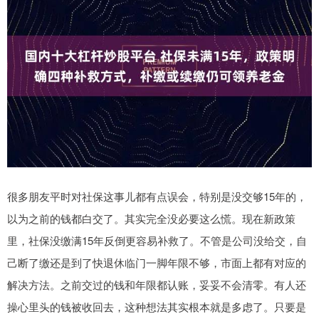
很多朋友平时对社保这事儿都有点误会，特别是没交够15年的，
以为之前的钱都白交了。其实完全没必要这么慌。现在新政策
里，社保没缴满15年反倒更容易补救了。不管是公司没给交，自
己断了缴还是到了快退休临门一脚年限不够，市面上都有对应的
解决方法。之前交过的钱和年限都认账，妥妥不会清零。有人还
操心里头的钱被收回去，这种想法其实根本就是多虑了。只要是