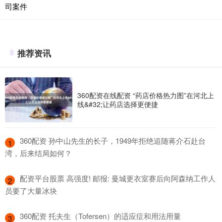
司案件
推荐资讯
360配资在线配资 “药店价格热力图”在河北上
线&#32;让药店选择更便捷
​360配资 孙中山先生的长子，1949年拒绝追随蒋介石赴台
1
湾，后来结局如何？
​配资平台股票 高强度! 邮报: 曼城更衣室赛后向阿森纳工作人
2
员要了大量冰块
​360配资 托夫生（Tofersen）的适应症和用法用量
3