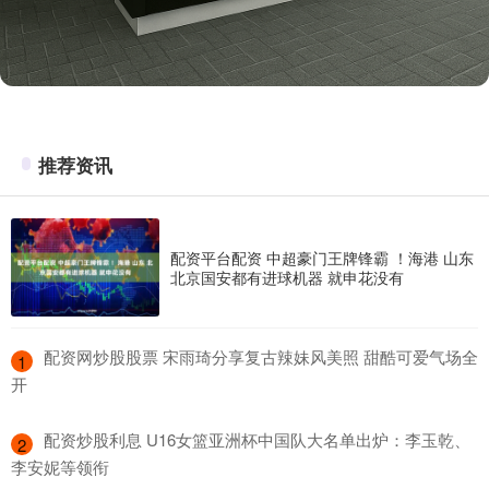
推荐资讯
配资平台配资 中超豪门王牌锋霸 ！海港 山东
北京国安都有进球机器 就申花没有
​配资网炒股股票 宋雨琦分享复古辣妹风美照 甜酷可爱气场全
1
开
​配资炒股利息 U16女篮亚洲杯中国队大名单出炉：李玉乾、
2
李安妮等领衔