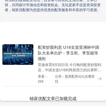
得，共同探讨市场动态和投资机会。无论是新手还是资深投资
者，锦富优配都为您提供优质的配资服务和丰富的学习资源。
配资炒股利息 U16女篮亚洲杯中国
队大名单出炉：李玉乾、李安妮等
领衔
雷速体育9月22日讯 今日晚间配资炒股利
息，中国女篮U16对阵新西兰的比赛即将
开打。赛前FIBA公布了中国女篮U16的出
分类：股票配资论坛在哪里
查看：
战名单，李玉乾、李安妮等人领衔。具体
找
268
名单....
锦富优配文章已加载完成