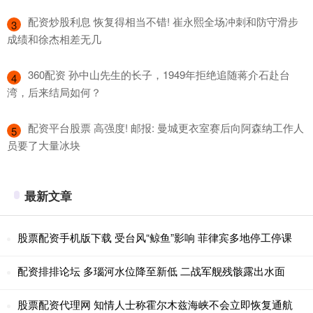
​配资炒股利息 恢复得相当不错! 崔永熙全场冲刺和防守滑步
3
成绩和徐杰相差无几
​360配资 孙中山先生的长子，1949年拒绝追随蒋介石赴台
4
湾，后来结局如何？
​配资平台股票 高强度! 邮报: 曼城更衣室赛后向阿森纳工作人
5
员要了大量冰块
最新文章
股票配资手机版下载 受台风“鲸鱼”影响 菲律宾多地停工停课
配资排排论坛 多瑙河水位降至新低 二战军舰残骸露出水面
股票配资代理网 知情人士称霍尔木兹海峡不会立即恢复通航