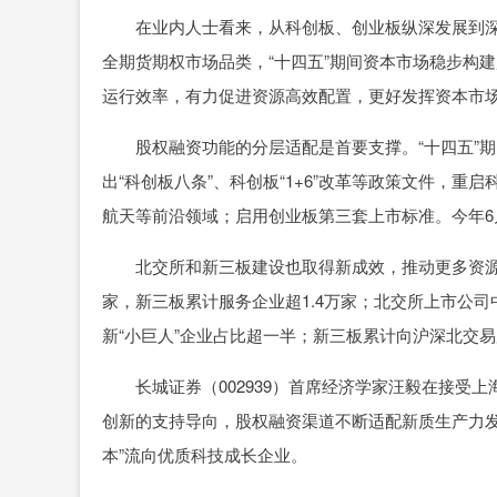
在业内人士看来，从科创板、创业板纵深发展到深
全期货期权市场品类，“十四五”期间资本市场稳步构
运行效率，有力促进资源高效配置，更好发挥资本市
股权融资功能的分层适配是首要支撑。“十四五”期
出“科创板八条”、科创板“1+6”改革等政策文件，
航天等前沿领域；启用创业板第三套上市标准。今年6月
北交所和新三板建设也取得新成效，推动更多资源向
家，新三板累计服务企业超1.4万家；北交所上市公
新“小巨人”企业占比超一半；新三板累计向沪深北交易
长城证券（002939）首席经济学家汪毅在接受上
创新的支持导向，股权融资渠道不断适配新质生产力发
本”流向优质科技成长企业。