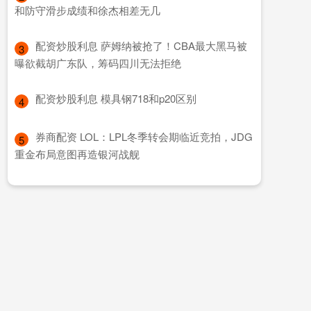
和防守滑步成绩和徐杰相差无几
​配资炒股利息 萨姆纳被抢了！CBA最大黑马被
3
曝欲截胡广东队，筹码四川无法拒绝
​配资炒股利息 模具钢718和p20区别
4
​券商配资 LOL：LPL冬季转会期临近竞拍，JDG
5
重金布局意图再造银河战舰