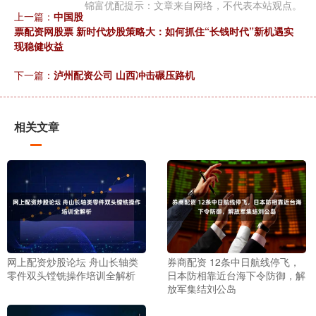
锦富优配提示：文章来自网络，不代表本站观点。
上一篇：
中国股
票配资网股票 新时代炒股策略大：如何抓住“长钱时代”新机遇实
现稳健收益
下一篇：
泸州配资公司 山西冲击碾压路机
相关文章
网上配资炒股论坛 舟山长轴类
券商配资 12条中日航线停飞，
零件双头镗铣操作培训全解析
日本防相靠近台海下令防御，解
放军集结刘公岛