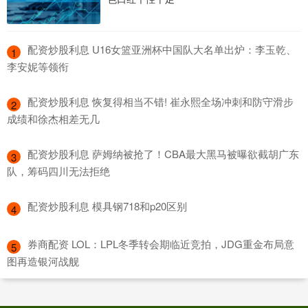
​配资炒股利息 U16女篮亚洲杯中国队大名单出炉：李玉乾、
1
李安妮等领衔
​配资炒股利息 恢复得相当不错! 崔永熙全场冲刺和防守滑步
2
成绩和徐杰相差无几
​配资炒股利息 萨姆纳被抢了！CBA最大黑马被曝欲截胡广东
3
队，筹码四川无法拒绝
​配资炒股利息 模具钢718和p20区别
4
​券商配资 LOL：LPL冬季转会期临近竞拍，JDG重金布局意
5
图再造银河战舰